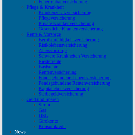
Feuerrohbauversicherung
Pflege & Krankheit
Krankenzusatzversicherung
Pflegeversicherung
Private Krankenversicherung
Gesetzliche Krankenversicherung
Rente & Vorsorge
Berufs­unfähigkeitsversicherung
Risikolebensversicherung
Altersvorsorge
Schwere Krankheiten Versicherung
Riesterrente
Basisrente
Rentenversicherung
Fondsgebundene Lebensversicherung
Fondsgebundene Rentenversicherung
Kapitallebensversicherung
Sterbegeldversicherung
Geld und Sparen
Strom
Gas
DSL
Girokonto
Konsumkredit
News