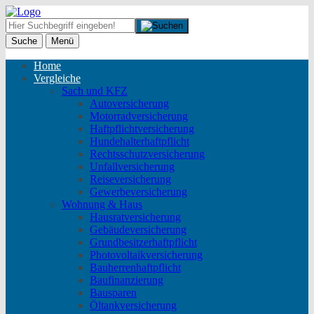
Suche
Menü
Home
Vergleiche
Sach und KFZ
Autoversicherung
Motorradversicherung
Haftpflichtversicherung
Hundehalterhaftpflicht
Rechtsschutzversicherung
Unfallversicherung
Reiseversicherung
Gewerbeversicherung
Wohnung & Haus
Hausratversicherung
Gebäudeversicherung
Grundbesitzerhaftpflicht
Photovoltaikversicherung
Bauherrenhaftpflicht
Baufinanzierung
Bausparen
Öltankversicherung