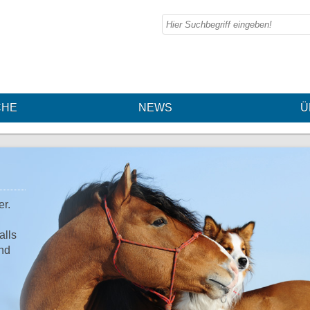
CHE
NEWS
Ü
er.
alls
und