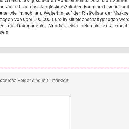
 durch die stark gesunkenen Rohstoffpreise. Doch die Experten
hrt auch dazu, dass langfristige Anleihen kaum noch sicher und
erte wie Immobilien. Weiterhin auf der Risikoliste der Markbe
rmögen von über 100.000 Euro in Mitleidenschaft gezogen wer
gen, die Ratingagentur Moody’s etwa befürchtet Zusammenb
sein.
rderliche Felder sind mit
*
markiert