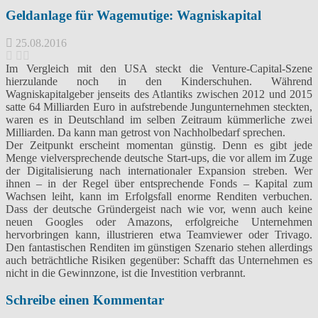
Geldanlage für Wagemutige: Wagniskapital
25.08.2016
Im Vergleich mit den USA steckt die Venture-Capital-Szene
hierzulande noch in den Kinderschuhen. Während
Wagniskapitalgeber jenseits des Atlantiks zwischen 2012 und 2015
satte 64 Milliarden Euro in aufstrebende Jungunternehmen steckten,
waren es in Deutschland im selben Zeitraum kümmerliche zwei
Milliarden. Da kann man getrost von Nachholbedarf sprechen.
Der Zeitpunkt erscheint momentan günstig. Denn es gibt jede
Menge vielversprechende deutsche Start-ups, die vor allem im Zuge
der Digitalisierung nach internationaler Expansion streben. Wer
ihnen – in der Regel über entsprechende Fonds – Kapital zum
Wachsen leiht, kann im Erfolgsfall enorme Renditen verbuchen.
Dass der deutsche Gründergeist nach wie vor, wenn auch keine
neuen Googles oder Amazons, erfolgreiche Unternehmen
hervorbringen kann, illustrieren etwa Teamviewer oder Trivago.
Den fantastischen Renditen im günstigen Szenario stehen allerdings
auch beträchtliche Risiken gegenüber: Schafft das Unternehmen es
nicht in die Gewinnzone, ist die Investition verbrannt.
Schreibe einen Kommentar