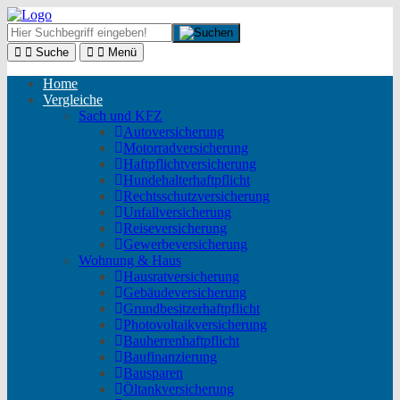
Suche
Menü
Home
Vergleiche
Sach und KFZ
Autoversicherung
Motorradversicherung
Haftpflichtversicherung
Hundehalterhaftpflicht
Rechtsschutzversicherung
Unfallversicherung
Reiseversicherung
Gewerbeversicherung
Wohnung & Haus
Hausratversicherung
Gebäudeversicherung
Grundbesitzerhaftpflicht
Photovoltaikversicherung
Bauherrenhaftpflicht
Baufinanzierung
Bausparen
Öltankversicherung